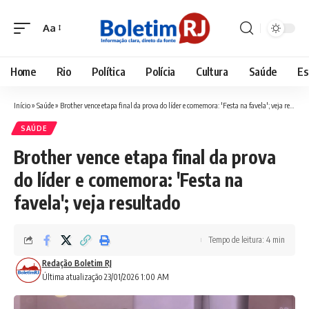
Aa
Font
Resizer
Home
Rio
Política
Polícia
Cultura
Saúde
Es
Início
»
Saúde
»
Brother vence etapa final da prova do líder e comemora: 'Festa na favela'; veja resultado
SAÚDE
Brother vence etapa final da prova
do líder e comemora: 'Festa na
favela'; veja resultado
Tempo de leitura: 4 min
Redação Boletim RJ
Última atualização 23/01/2026 1:00 AM