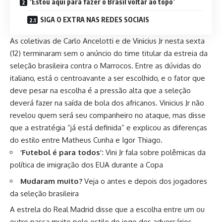
‘Estou aqui para fazer o Brasil voltar ao topo’
SIGA O EXTRA NAS REDES SOCIAIS
As coletivas de Carlo Ancelotti e de Vinicius Jr nesta sexta
(12) terminaram sem o anúncio do time titular da estreia da
seleção brasileira contra o Marrocos. Entre as dúvidas do
italiano, está o centroavante a ser escolhido, e o fator que
deve pesar na escolha é a pressão alta que a seleção
deverá fazer na saída de bola dos africanos. Vinicius Jr não
revelou quem será seu companheiro no ataque, mas disse
que a estratégia “já está definida” e explicou as diferenças
do estilo entre Matheus Cunha e Igor Thiago.
‘Futebol é para todos’:
Vini Jr fala sobre polêmicas da
política de imigração dos EUA durante a Copa
Mudaram muito?
Veja o antes e depois dos jogadores
da seleção brasileira
A estrela do Real Madrid disse que a escolha entre um ou
outro passa muito pelo estilo de jogo dos adversários.