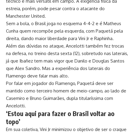
técnico e mais versátil em campo. A exigência física da
estreia, porém, pode pesar contra o atacante do
Manchester United.
Sem a bola, o Brasil joga no esquema 4-4-2 e é Matheus
Cunha quem recompõe pela esquerda, com Paquetá pela
direita, dando maior liberdade para Vini Jr e Raphinha.
Além das dúvidas no ataque, Ancelotti também fez trocas
na defesa, no treino desta sexta (12), sobretudo nas laterais,
já que Ibañez tem mais vigor que Danilo e Douglas Santos
que Alex Sandro. Mas a experiência dos laterais do
Flamengo deve falar mais alto.
Por falar em jogador do Flamengo, Paquetá deve ser
mantido como terceiro homem de meio-campo, ao lado de
Casemiro e Bruno Guimarães, dupla titularíssima com
Ancelotti.
‘Estou aqui para fazer o Brasil voltar ao
topo’
Em sua coletiva, Vini Jr minimizou o objetivo de ser o craque