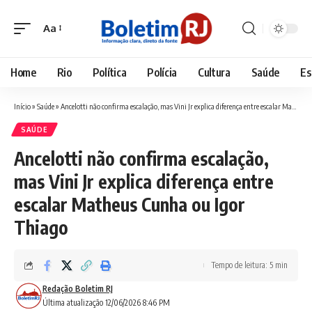
Aa
Font
Resizer
Home
Rio
Política
Polícia
Cultura
Saúde
Es
Início
»
Saúde
»
Ancelotti não confirma escalação, mas Vini Jr explica diferença entre escalar Matheus Cunha ou Igor Thiago
SAÚDE
Ancelotti não confirma escalação,
mas Vini Jr explica diferença entre
escalar Matheus Cunha ou Igor
Thiago
Tempo de leitura: 5 min
Redação Boletim RJ
Última atualização 12/06/2026 8:46 PM