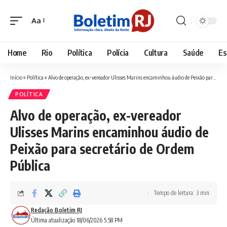
Aa
Font
Resizer
Home
Rio
Política
Polícia
Cultura
Saúde
Es
Início
»
Política
»
Alvo de operação, ex-vereador Ulisses Marins encaminhou áudio de Peixão para secretário de Ordem Pública
POLÍTICA
Alvo de operação, ex-vereador
Ulisses Marins encaminhou áudio de
Peixão para secretário de Ordem
Pública
Tempo de leitura: 3 min
Redação Boletim RJ
Última atualização 18/06/2026 5:58 PM