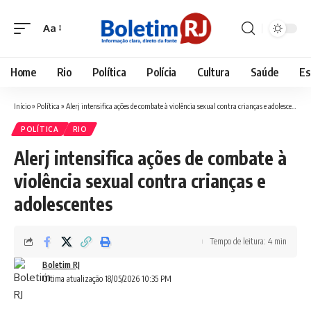
Aa
Font
Resizer
Home
Rio
Política
Polícia
Cultura
Saúde
Es
Início
»
Política
»
Alerj intensifica ações de combate à violência sexual contra crianças e adolescentes
POLÍTICA
RIO
Alerj intensifica ações de combate à
violência sexual contra crianças e
adolescentes
Tempo de leitura: 4 min
Boletim RJ
Última atualização 18/05/2026 10:35 PM