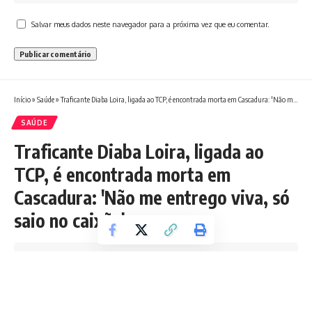
Salvar meus dados neste navegador para a próxima vez que eu comentar.
Início
»
Saúde
»
Traficante Diaba Loira, ligada ao TCP, é encontrada morta em Cascadura: 'Não me entrego viva, só saio no caixão'
SAÚDE
Traficante Diaba Loira, ligada ao
TCP, é encontrada morta em
Cascadura: 'Não me entrego viva, só
saio no caixão'
Tempo de leitura: 6 min
Redação Boletim RJ
Última atualização 15/08/2025 10:58 AM