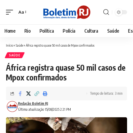
Aa
Font
Resizer
Home
Rio
Política
Polícia
Cultura
Saúde
Es
Início
»
Saúde
»
África registra quase 50 mil casos de Mpox confirmados
SAÚDE
África registra quase 50 mil casos de
Mpox confirmados
Tempo de leitura: 3 min
Redação Boletim RJ
Última atualização 15/08/2025 2:21 PM