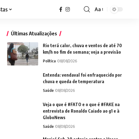
stas
Aa
Font
Resizer
Últimas Atualizações
Rio terá calor, chuva e ventos de até 70
km/h no fim de semana; veja a previsão
Política
08/08/2026
Entenda: vendaval foi enfraquecido por
chuva e queda de temperatura
Saúde
08/08/2026
Veja o que é #FATO e o que é #FAKE na
entrevista de Ronaldo Caiado ao g1 e à
GloboNews
Saúde
08/08/2026