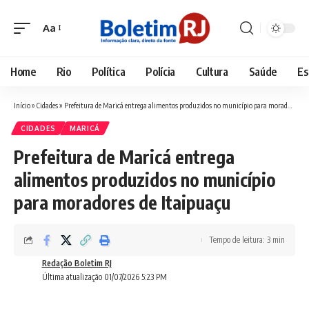
Aa
Font
Resizer
Home
Rio
Política
Polícia
Cultura
Saúde
Es
Início
»
Cidades
»
Prefeitura de Maricá entrega alimentos produzidos no município para moradores de Itaipuaçu
CIDADES
MARICÁ
Prefeitura de Maricá entrega
alimentos produzidos no município
para moradores de Itaipuaçu
Tempo de leitura: 3 min
Redação Boletim RJ
Última atualização 01/07/2026 5:23 PM