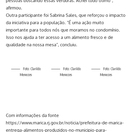
pessoas buscando essas verduras. Achei tudo ótimo”,
afirmou.
Outra participante foi Sabrina Sales, que reforçou o impacto
da iniciativa para a população. “É uma ação muito
importante para todos nós que moramos no condomínio.
Isso nos ajuda a ter acesso a um alimento fresco e de
qualidade na nossa mesa”, concluiu.
Foto: Clarildo
Foto: Clarildo
Foto: Clarildo
Menezes
Menezes
Menezes
Com informações da fonte
https://www.marica.rj.gov.br/noticia/prefeitura-de-marica-
entrega-alimentos-produzidos-no-municipio-para-