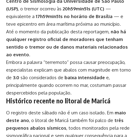
Centro de Sismologia da Universidade de São Paulo
(USP)
, o tremor ocorreu às
20h59min51s (UTC)
—
equivalente a
17h59min51s no horário de Brasília
— e
teve epicentro em área marítima próxima ao município.
Até o momento da publicação desta reportagem,
não há
qualquer registro oficial de moradores que tenham
sentido o tremor ou de danos materiais relacionados
ao evento
.
Embora a palavra “terremoto” possa causar preocupação,
especialistas explicam que abalos com magnitude em torno
de
3.0
são considerados de
baixa intensidade
e,
principalmente quando ocorrem no mar, costumam passar
despercebidos pela população.
Histórico recente no litoral de Maricá
O registro deste sábado não é um caso isolado. Em
maio
deste ano
, o litoral de Maricá também foi palco de
três
pequenos abalos sísmicos
, todos monitorados pela rede
sismográfica nacional e sem qualquer consequência para a