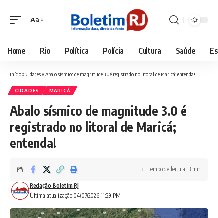
Aa
Font
Resizer
Home
Rio
Política
Polícia
Cultura
Saúde
Es
Início
»
Cidades
»
Abalo sísmico de magnitude 3.0 é registrado no litoral de Maricá; entenda!
CIDADES
MARICÁ
Abalo sísmico de magnitude 3.0 é
registrado no litoral de Maricá;
entenda!
Tempo de leitura: 3 min
Redação Boletim RJ
Última atualização 04/07/2026 11:29 PM