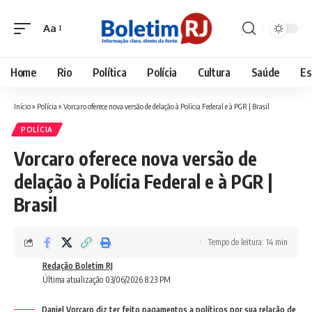
Aa
Font
Resizer
Home
Rio
Política
Polícia
Cultura
Saúde
Es
Início
»
Polícia
»
Vorcaro oferece nova versão de delação à Polícia Federal e à PGR | Brasil
POLÍCIA
Vorcaro oferece nova versão de
delação à Polícia Federal e à PGR |
Brasil
Tempo de leitura: 14 min
Redação Boletim RJ
Última atualização 03/06/2026 8:23 PM
Daniel Vorcaro diz ter feito pagamentos a políticos por sua relação de