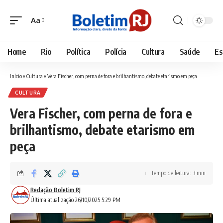
Aa
Font
Resizer
Home
Rio
Política
Polícia
Cultura
Saúde
Es
Início
»
Cultura
»
Vera Fischer, com perna de fora e brilhantismo, debate etarismo em peça
CULTURA
Vera Fischer, com perna de fora e
brilhantismo, debate etarismo em
peça
Tempo de leitura: 3 min
Redação Boletim RJ
Última atualização 26/10/2025 5:29 PM