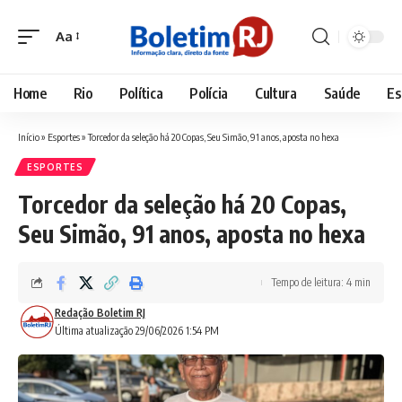
Aa
Font
Resizer
Home
Rio
Política
Polícia
Cultura
Saúde
Es
Início
»
Esportes
»
Torcedor da seleção há 20 Copas, Seu Simão, 91 anos, aposta no hexa
ESPORTES
Torcedor da seleção há 20 Copas,
Seu Simão, 91 anos, aposta no hexa
Tempo de leitura: 4 min
Redação Boletim RJ
Última atualização 29/06/2026 1:54 PM