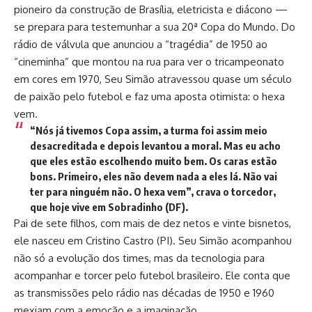
pioneiro da construção de Brasília, eletricista e diácono —
se prepara para testemunhar a sua 20ª Copa do Mundo. Do
rádio de válvula que anunciou a “tragédia” de 1950 ao
“cineminha” que montou na rua para ver o tricampeonato
em cores em 1970, Seu Simão atravessou quase um século
de paixão pelo futebol e faz uma aposta otimista: o hexa
vem.
“Nós já tivemos Copa assim, a turma foi assim meio
desacreditada e depois levantou a moral. Mas eu acho
que eles estão escolhendo muito bem. Os caras estão
bons. Primeiro, eles não devem nada a eles lá. Não vai
ter para ninguém não. O hexa vem”, crava o torcedor,
que hoje vive em Sobradinho (DF).
Pai de sete filhos, com mais de dez netos e vinte bisnetos,
ele nasceu em Cristino Castro (PI). Seu Simão acompanhou
não só a evolução dos times, mas da tecnologia para
acompanhar e torcer pelo futebol brasileiro. Ele conta que
as transmissões pelo rádio nas décadas de 1950 e 1960
mexiam com a emoção e a imaginação.