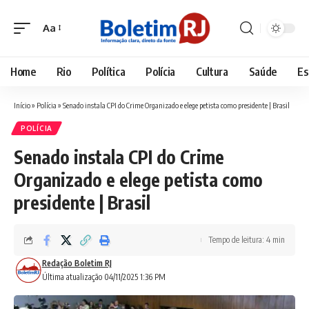
Aa
Font
Resizer
Home
Rio
Política
Polícia
Cultura
Saúde
Es
Início
»
Polícia
»
Senado instala CPI do Crime Organizado e elege petista como presidente | Brasil
POLÍCIA
Senado instala CPI do Crime
Organizado e elege petista como
presidente | Brasil
Tempo de leitura: 4 min
Redação Boletim RJ
Última atualização 04/11/2025 1:36 PM