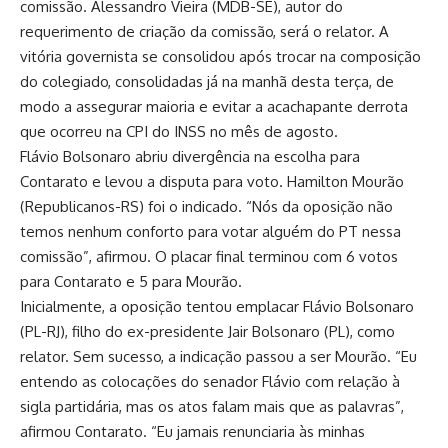
comissão. Alessandro Vieira (MDB-SE), autor do
requerimento de criação da comissão, será o relator. A
vitória governista se consolidou após trocar na composição
do colegiado, consolidadas já na manhã desta terça, de
modo a assegurar maioria e evitar a acachapante derrota
que ocorreu na CPI do INSS no mês de agosto.
Flávio Bolsonaro abriu divergência na escolha para
Contarato e levou a disputa para voto. Hamilton Mourão
(Republicanos-RS) foi o indicado. “Nós da oposição não
temos nenhum conforto para votar alguém do PT nessa
comissão”, afirmou. O placar final terminou com 6 votos
para Contarato e 5 para Mourão.
Inicialmente, a oposição tentou emplacar Flávio Bolsonaro
(PL-RJ), filho do ex-presidente Jair Bolsonaro (PL), como
relator. Sem sucesso, a indicação passou a ser Mourão. “Eu
entendo as colocações do senador Flávio com relação à
sigla partidária, mas os atos falam mais que as palavras”,
afirmou Contarato. “Eu jamais renunciaria às minhas