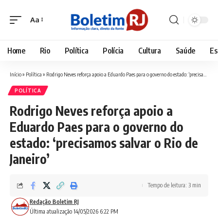
Aa
Font
Resizer
Home
Rio
Política
Polícia
Cultura
Saúde
Es
Início
»
Política
»
Rodrigo Neves reforça apoio a Eduardo Paes para o governo do estado: ‘precisamos salvar o Rio de Janeiro’
POLÍTICA
Rodrigo Neves reforça apoio a
Eduardo Paes para o governo do
estado: ‘precisamos salvar o Rio de
Janeiro’
Tempo de leitura: 3 min
Redação Boletim RJ
Última atualização 14/05/2026 6:22 PM