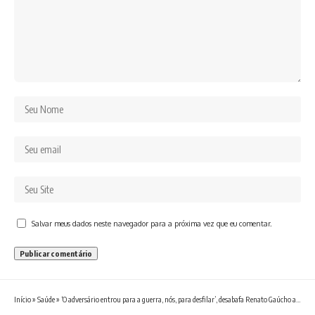
Salvar meus dados neste navegador para a próxima vez que eu comentar.
Início
»
Saúde
»
‘O adversário entrou para a guerra, nós, para desfilar’, desabafa Renato Gaúcho após goleada do Internacional sobre o Vasco