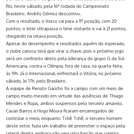
Rio, neste sábado, pela 16ª rodada do Campeonato
Brasileiro. Andrés Gómez descontou.
Com o resultado, o Vasco cai para a 11ª posição, com 20
pontos; o Inter ultrapassa o time visitante e vai à 21 pontos,
chegando na oitava posição.
Apesar do desempenho e resultados aquém do esperado,
o clube carioca terá que virar a chave, pois o próximo jogo
será um confronto direto pela liderança do grupo G da Sul-
Americana, contra o Olímpia, fora de casa, na quarta-feira,
às 19h. Já o Internacional, enfrentará o Vitória, no próximo
sábado, às 17h, pelo Brasileiro.
A equipe de Renato Gaúcho foi a campo com um meio de
campo muito mexido em virtude das ausências de Thiago
Mendes e Rojas, ambos suspensos pelo terceiro amarelo.
Cauan Barros e Hugo Moura ficaram encarregados de
controlar o meio, enquanto Tchê Tchê, o terceiro homem
deste setor, fazia um trabalho de preencher o espaço pela
lateral direita, embora não seja uma função que cumpra