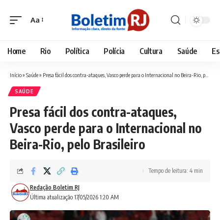
Aa
Font
Resizer
Home
Rio
Política
Polícia
Cultura
Saúde
Es
Início
»
Saúde
»
Presa fácil dos contra-ataques, Vasco perde para o Internacional no Beira-Rio, pelo Brasileiro
SAÚDE
Presa fácil dos contra-ataques,
Vasco perde para o Internacional no
Beira-Rio, pelo Brasileiro
Tempo de leitura: 4 min
Redação Boletim RJ
Última atualização 17/05/2026 1:20 AM