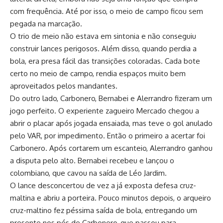
com frequência. Até por isso, o meio de campo ficou sem
pegada na marcação.
O trio de meio não estava em sintonia e não conseguiu
construir lances perigosos. Além disso, quando perdia a
bola, era presa fácil das transições coloradas. Cada bote
certo no meio de campo, rendia espaços muito bem
aproveitados pelos mandantes.
Do outro lado, Carbonero, Bernabei e Alerrandro fizeram um
jogo perfeito. O experiente zagueiro Mercado chegou a
abrir o placar após jogada ensaiada, mas teve o gol anulado
pelo VAR, por impedimento. Então o primeiro a acertar foi
Carbonero. Após cortarem um escanteio, Alerrandro ganhou
a disputa pelo alto. Bernabei recebeu e lançou o
colombiano, que cavou na saída de Léo Jardim.
O lance desconcertou de vez a já exposta defesa cruz-
maltina e abriu a porteira. Pouco minutos depois, o arqueiro
cruz-maltino fez péssima saída de bola, entregando um
presente nos pés de Carbonero, que passou para