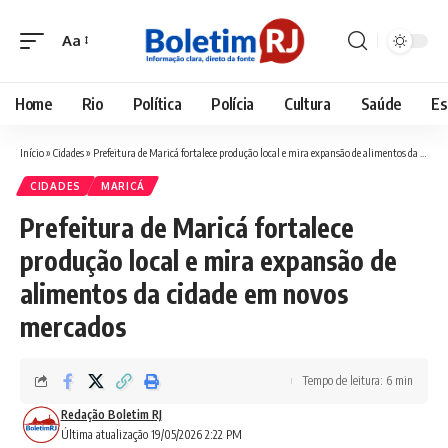
Aa
Font
Resizer
Home
Rio
Política
Polícia
Cultura
Saúde
Es
Início
»
Cidades
»
Prefeitura de Maricá fortalece produção local e mira expansão de alimentos da cidade em novos mercados
CIDADES
MARICÁ
Prefeitura de Maricá fortalece
produção local e mira expansão de
alimentos da cidade em novos
mercados
Tempo de leitura: 6 min
Redação Boletim RJ
Última atualização 19/05/2026 2:22 PM