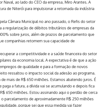
or Naval, ao lado do CEO da empresa, Miro Arantes. A
eitura de Niterói para impulsionar a retomada da indústria
o pela Câmara Municipal no ano passado, o Refis do setor
a a regularização de débitos tributários de empresas da
 100% sobre juros, além de prazos de parcelamento que
 que companhias retomem sua capacidade de
recuperar a competitividade e a saúde financeira do setor
pilares da economia local. A expectativa é de que a ação
 empregos de qualidade e para a formação de novos
efeito ressaltou o impacto social da adesão ao programa.
a de mais de R$ 650 milhões. Estamos abatendo juros. É
paga a fatura, a dívida vai se acumulando e depois fica
 de R$ 650 milhões. Estou assinando aqui o perdão de cerca
m o parcelamento de aproximadamente R$ 250 milhões
quilidade, porque sei que essa medida vai fazer