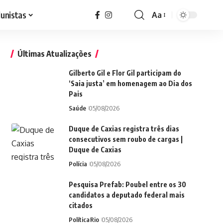
lunistas
Aa
Font
Resizer
Últimas Atualizações
Gilberto Gil e Flor Gil participam do
‘Saia justa’ em homenagem ao Dia dos
Pais
Saúde
05/08/2026
Duque de Caxias registra três dias
consecutivos sem roubo de cargas |
Duque de Caxias
Polícia
05/08/2026
Pesquisa Prefab: Poubel entre os 30
candidatos a deputado federal mais
citados
Política
Rio
05/08/2026