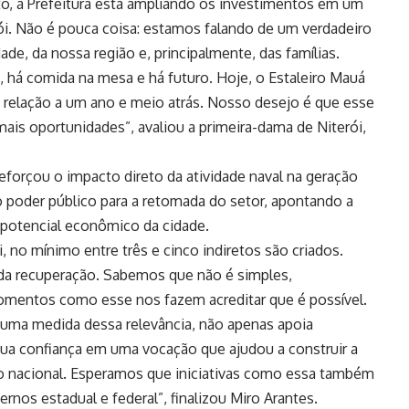
o, a Prefeitura está ampliando os investimentos em um
i. Não é pouca coisa: estamos falando de um verdadeiro
de, da nossa região e, principalmente, das famílias.
 há comida na mesa e há futuro. Hoje, o Estaleiro Mauá
 relação a um ano e meio atrás. Nosso desejo é que esse
ais oportunidades”, avaliou a primeira-dama de Niterói,
eforçou o impacto direto da atividade naval na geração
 poder público para a retomada do setor, apontando a
 potencial econômico da cidade.
 no mínimo entre três e cinco indiretos são criados.
da recuperação. Sabemos que não é simples,
omentos como esse nos fazem acreditar que é possível.
 uma medida dessa relevância, não apenas apoia
sua confiança em uma vocação que ajudou a construir a
rio nacional. Esperamos que iniciativas como essa também
os estadual e federal”, finalizou Miro Arantes.