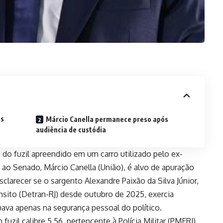
us
Márcio Canella permanece preso após
audiência de custódia
a do fuzil apreendido em um carro utilizado pelo ex-
 ao Senado, Márcio Canella (União), é alvo de apuração
sclarecer se o sargento Alexandre Paixão da Silva Júnior,
sito (Detran-RJ) desde outubro de 2025, exercia
ava apenas na segurança pessoal do político.
uzil calibre 5,56, pertencente à Polícia Militar (PMERJ),