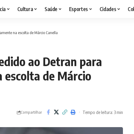
cia
Cultura
Saúde
Esportes
Cidades
Co
ivamente na escolta de Márcio Canella
cedido ao Detran para
 escolta de Márcio
Tempo de leitura: 3 min
Compartilhar