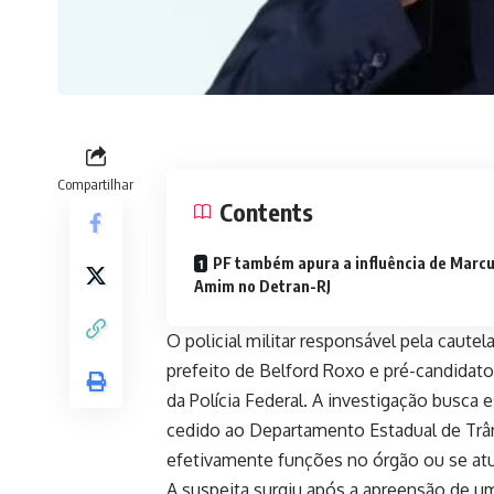
Compartilhar
Contents
PF também apura a influência de Marc
Amim no Detran-RJ
O policial militar responsável pela cautel
prefeito de Belford Roxo e pré-candidato
da Polícia Federal. A investigação busca e
cedido ao Departamento Estadual de Trân
efetivamente funções no órgão ou se atu
A suspeita surgiu após a apreensão de um f