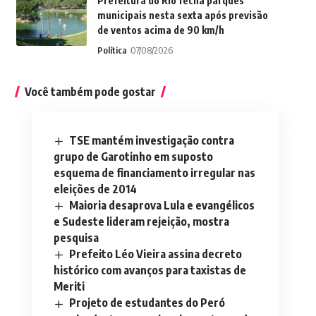
Prefeitura do Rio fecha parques
municipais nesta sexta após previsão
de ventos acima de 90 km/h
Política
07/08/2026
Você também pode gostar
TSE mantém investigação contra
grupo de Garotinho em suposto
esquema de financiamento irregular nas
eleições de 2014
Maioria desaprova Lula e evangélicos
e Sudeste lideram rejeição, mostra
pesquisa
Prefeito Léo Vieira assina decreto
histórico com avanços para taxistas de
Meriti
Projeto de estudantes do Peró