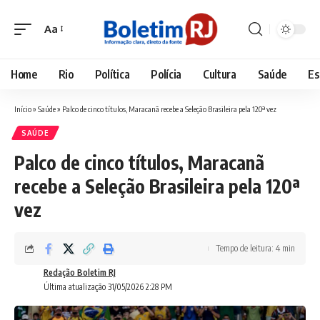
Aa
Font
Resizer
Home
Rio
Política
Polícia
Cultura
Saúde
Es
Início
»
Saúde
»
Palco de cinco títulos, Maracanã recebe a Seleção Brasileira pela 120ª vez
SAÚDE
Palco de cinco títulos, Maracanã
recebe a Seleção Brasileira pela 120ª
vez
Tempo de leitura: 4 min
Redação Boletim RJ
Última atualização 31/05/2026 2:28 PM