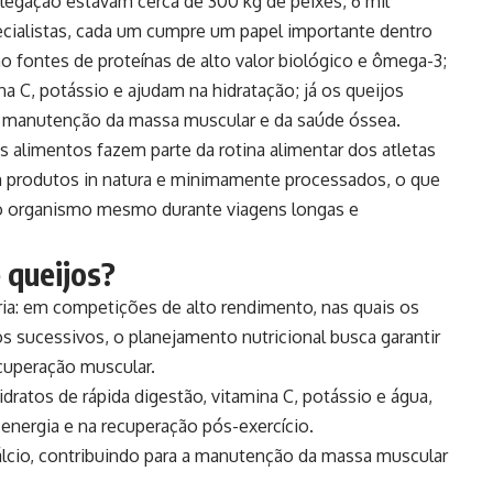
legação estavam cerca de 300 kg de peixes, 6 mil
pecialistas, cada um cumpre um papel importante dentro
ão fontes de proteínas de alto valor biológico e ômega-3;
na C, potássio e ajudam na hidratação; já os queijos
a manutenção da massa muscular e da saúde óssea.
es alimentos fazem parte da rotina alimentar dos atletas
 produtos in natura e minimamente processados, o que
o organismo mesmo durante viagens longas e
e queijos?
ria: em competições de alto rendimento, nas quais os
os sucessivos, o planejamento nutricional busca garantir
ecuperação muscular.
dratos de rápida digestão, vitamina C, potássio e água,
 energia e na recuperação pós-exercício.
cálcio, contribuindo para a manutenção da massa muscular