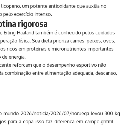
licopeno, um potente antioxidante que auxilia no
 pelo exercício intenso.
tina rigorosa
a, Erling Haaland também é conhecido pelos cuidados
eração física. Sua dieta prioriza carnes, peixes, ovos,
ntos ricos em proteínas e micronutrientes importantes
 de energia.
tacante reforçam que o desempenho esportivo não
da combinação entre alimentação adequada, descanso,
do-mundo-2026/noticia/2026/07/noruega-levou-300-kg-
eijos-para-a-copa-isso-faz-diferenca-em-campo.ghtml