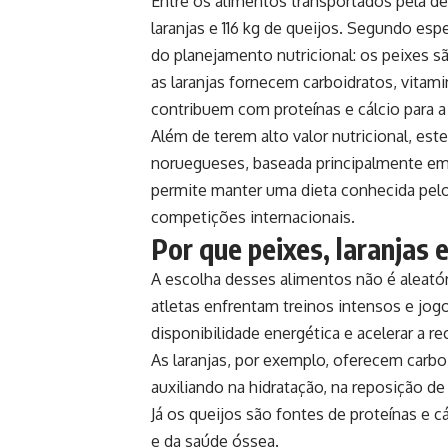
Entre os alimentos transportados pela de
laranjas e 116 kg de queijos. Segundo es
do planejamento nutricional: os peixes s
as laranjas fornecem carboidratos, vitami
contribuem com proteínas e cálcio para 
Além de terem alto valor nutricional, est
noruegueses, baseada principalmente em
permite manter uma dieta conhecida pel
competições internacionais.
Por que peixes, laranjas 
A escolha desses alimentos não é aleató
atletas enfrentam treinos intensos e jog
disponibilidade energética e acelerar a r
As laranjas, por exemplo, oferecem carboi
auxiliando na hidratação, na reposição de
Já os queijos são fontes de proteínas e 
e da saúde óssea.