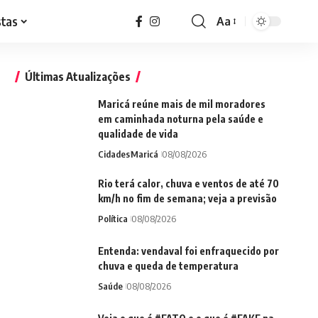
stas
Aa
Font
Resizer
Últimas Atualizações
Maricá reúne mais de mil moradores
em caminhada noturna pela saúde e
qualidade de vida
Cidades
Maricá
08/08/2026
Rio terá calor, chuva e ventos de até 70
km/h no fim de semana; veja a previsão
Política
08/08/2026
Entenda: vendaval foi enfraquecido por
chuva e queda de temperatura
Saúde
08/08/2026