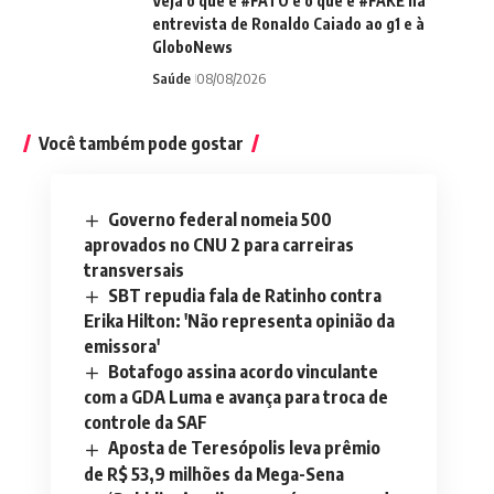
Veja o que é #FATO e o que é #FAKE na
entrevista de Ronaldo Caiado ao g1 e à
GloboNews
Saúde
08/08/2026
Você também pode gostar
Governo federal nomeia 500
aprovados no CNU 2 para carreiras
transversais
SBT repudia fala de Ratinho contra
Erika Hilton: 'Não representa opinião da
emissora'
Botafogo assina acordo vinculante
com a GDA Luma e avança para troca de
controle da SAF
Aposta de Teresópolis leva prêmio
de R$ 53,9 milhões da Mega-Sena