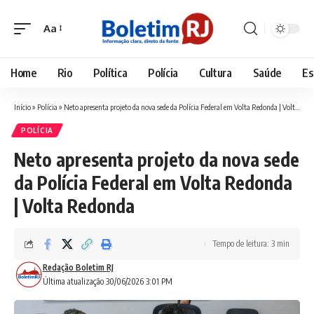
Aa
Font
Resizer
Home
Rio
Política
Polícia
Cultura
Saúde
Es
Início
»
Polícia
»
Neto apresenta projeto da nova sede da Polícia Federal em Volta Redonda | Volta Redonda
POLÍCIA
Neto apresenta projeto da nova sede
da Polícia Federal em Volta Redonda
| Volta Redonda
Tempo de leitura: 3 min
Redação Boletim RJ
Última atualização 30/06/2026 3:01 PM