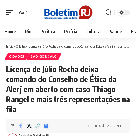
Aa
Font
Resizer
Home
Rio
Política
Polícia
Cultura
Saúde
Es
Início
»
Cidades
»
Licença de Júlio Rocha deixa comando do Conselho de Ética da Alerj em aberto com caso Thiago Rangel e mais três representações na fila
CIDADES
SÃO GONÇALO
Licença de Júlio Rocha deixa
comando do Conselho de Ética da
Alerj em aberto com caso Thiago
Rangel e mais três representações na
fila
Tempo de leitura: 4 min
Redação Boletim RJ