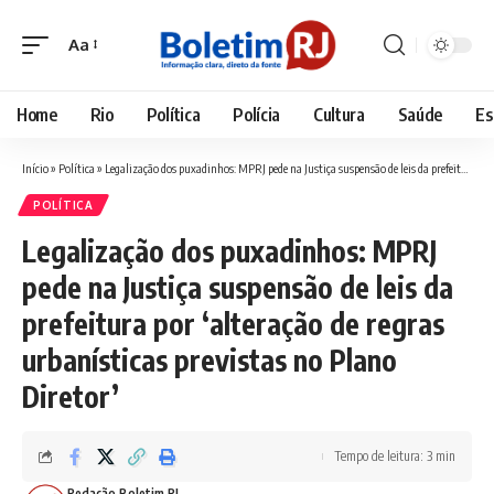
Aa
Font
Resizer
Home
Rio
Política
Polícia
Cultura
Saúde
Es
Início
»
Política
»
Legalização dos puxadinhos: MPRJ pede na Justiça suspensão de leis da prefeitura por ‘alteração de regras urbanísticas previstas no Plano Diretor’
POLÍTICA
Legalização dos puxadinhos: MPRJ
pede na Justiça suspensão de leis da
prefeitura por ‘alteração de regras
urbanísticas previstas no Plano
Diretor’
Tempo de leitura: 3 min
Redação Boletim RJ