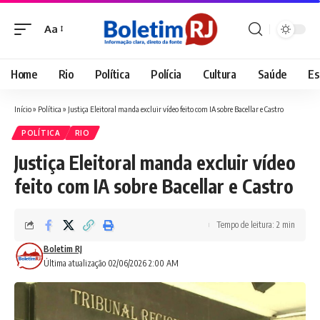
Aa
Font
Resizer
Home
Rio
Política
Polícia
Cultura
Saúde
Es
Início
»
Política
»
Justiça Eleitoral manda excluir vídeo feito com IA sobre Bacellar e Castro
POLÍTICA
RIO
Justiça Eleitoral manda excluir vídeo
feito com IA sobre Bacellar e Castro
Tempo de leitura: 2 min
Boletim RJ
Última atualização 02/06/2026 2:00 AM