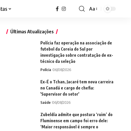
stas
Aa
Font
Resizer
Últimas Atualizações
Polícia faz operação na associação de
futebol da Coreia do Sul por
investigação sobre contratação de ex-
técnico da seleção
Polícia
06/08/2026
Ex-É o Tchan, Jacaré tem nova carreira
no Canadá e cargo de chefia:
'Supervisor do setor'
Saúde
06/08/2026
Zubeldía admite que postura ‘ruim’ do
Fluminense em campo foi erro dele:
‘Maior responsável é sempre o