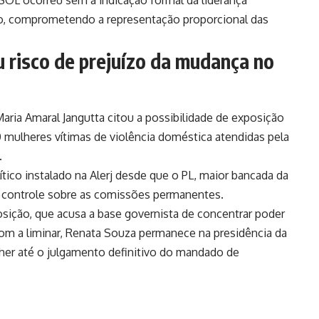
SOL ocorreu sem a indicação formal da liderança
rno, comprometendo a representação proporcional das
risco de prejuízo da mudança no
aria Amaral Jangutta citou a possibilidade de exposição
 mulheres vítimas de violência doméstica atendidas pela
.
ico instalado na Alerj desde que o PL, maior bancada da
 o controle sobre as comissões permanentes.
ição, que acusa a base governista de concentrar poder
Com a liminar, Renata Souza permanece na presidência da
her até o julgamento definitivo do mandado de