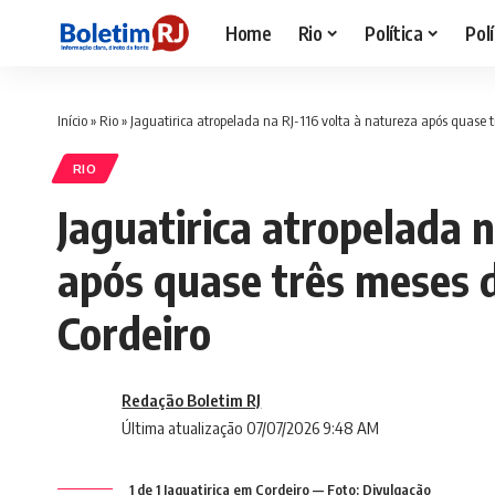
Home
Rio
Política
Polí
Início
»
Rio
»
Jaguatirica atropelada na RJ-116 volta à natureza após quase 
RIO
Jaguatirica atropelada n
após quase três meses d
Cordeiro
Redação Boletim RJ
Última atualização 07/07/2026 9:48 AM
1 de 1 Jaguatirica em Cordeiro — Foto: Divulgação