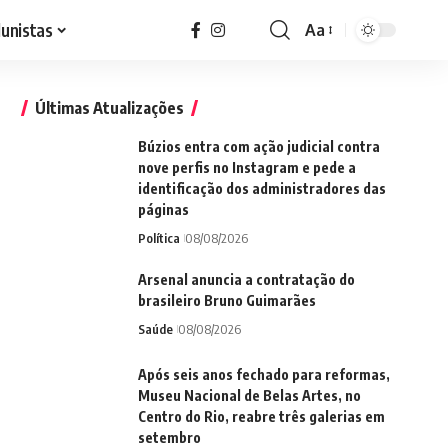
lunistas
Aa
Font
Resizer
Últimas Atualizações
Búzios entra com ação judicial contra
nove perfis no Instagram e pede a
identificação dos administradores das
páginas
Política
08/08/2026
Arsenal anuncia a contratação do
brasileiro Bruno Guimarães
Saúde
08/08/2026
Após seis anos fechado para reformas,
Museu Nacional de Belas Artes, no
Centro do Rio, reabre três galerias em
setembro