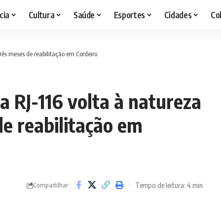
cia
Cultura
Saúde
Esportes
Cidades
Co
três meses de reabilitação em Cordeiro
a RJ-116 volta à natureza
e reabilitação em
Tempo de leitura: 4 min
Compartilhar