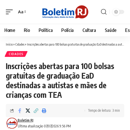
Aa
Font
Resizer
Home
Rio
Política
Polícia
Cultura
Saúde
Es
Início
»
Cidades
»
Inscrições abertas para 100 bolsas gratuitas de graduação EaD destinadas a autistas e mães de crianças com TEA
CIDADES
Inscrições abertas para 100 bolsas
gratuitas de graduação EaD
destinadas a autistas e mães de
crianças com TEA
Tempo de leitura: 3 min
Boletim RJ
Última atualização 07/07/2026 9:56 PM