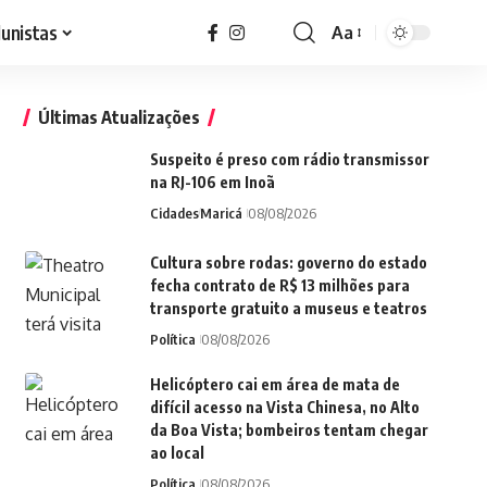
lunistas
Aa
Font
Resizer
Últimas Atualizações
Suspeito é preso com rádio transmissor
na RJ-106 em Inoã
Cidades
Maricá
08/08/2026
Cultura sobre rodas: governo do estado
fecha contrato de R$ 13 milhões para
transporte gratuito a museus e teatros
Política
08/08/2026
Helicóptero cai em área de mata de
difícil acesso na Vista Chinesa, no Alto
da Boa Vista; bombeiros tentam chegar
ao local
Política
08/08/2026