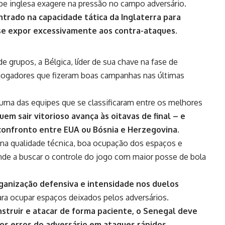
uipe inglesa exagere na pressão no campo adversário.
ntrado na capacidade tática da Inglaterra para
e expor excessivamente aos contra-ataques.
 grupos, a Bélgica, líder de sua chave na fase de
e jogadores que fizeram boas campanhas nas últimas
, uma das equipes que se classificaram entre os melhores
uem sair vitorioso avança às oitavas de final – e
confronto entre EUA ou Bósnia e Herzegovina.
ina qualidade técnica, boa ocupação dos espaços e
ende a buscar o controle do jogo com maior posse de bola
ganização defensiva e intensidade nos duelos
ara ocupar espaços deixados pelos adversários.
struir e atacar de forma paciente, o Senegal deve
os erros do adversário em ataques rápidos.