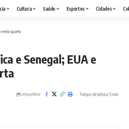
cia
Cultura
Saúde
Esportes
Cidades
Co
m nesta quarta
gica e Senegal; EUA e
rta
Tempo de leitura: 5 min
Compartilhar