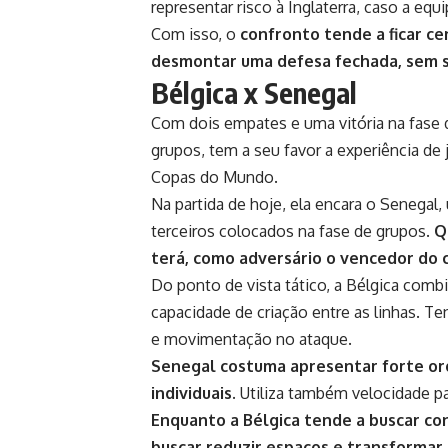
representar risco à Inglaterra, caso a eq
Com isso, o
confronto tende a ficar ce
desmontar uma defesa fechada, sem s
Bélgica x Senegal
Com dois empates e uma vitória na fase de
grupos, tem a seu favor a experiência d
Copas do Mundo.
Na partida de hoje, ela encara o Senegal
terceiros colocados na fase de grupos.
Q
terá, como adversário o vencedor do 
Do ponto de vista tático, a Bélgica comb
capacidade de criação entre as linhas. T
e movimentação no ataque.
Senegal costuma apresentar forte or
individuais.
Utiliza também velocidade p
Enquanto a Bélgica tende a buscar con
buscar reduzir espaços e transformar 