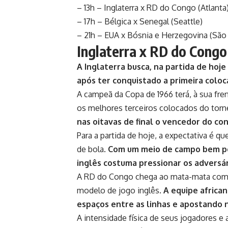
– 13h – Inglaterra x RD do Congo (Atlanta
– 17h – Bélgica x Senegal (Seattle)
– 21h – EUA x Bósnia e Herzegovina (São
Inglaterra x RD do Congo
A Inglaterra busca, na partida de hoj
após ter conquistado a primeira coloc
A campeã da Copa de 1966 terá, à sua fre
os melhores terceiros colocados do torn
nas oitavas de final o vencedor do co
Para a partida de hoje, a expectativa é q
de bola.
Com um meio de campo bem pos
inglês costuma pressionar os adversá
A RD do Congo chega ao mata-mata com a
modelo de jogo inglês.
A equipe africa
espaços entre as linhas e apostando 
A intensidade física de seus jogadores 