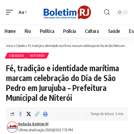
Aa
Font
Resizer
Home
Rio
Política
Polícia
Cultura
Saúde
Es
Início
»
Cidades
»
Fé, tradição e identidade marítima marcam celebração do Dia de São Pedro em Jurujuba – Prefeitura Municipal de Niterói
CIDADES
NITERÓI
Fé, tradição e identidade marítima
marcam celebração do Dia de São
Pedro em Jurujuba – Prefeitura
Municipal de Niterói
Tempo de leitura: 4 min
Redação Boletim RJ
Última atualização 29/06/2026 7:55 PM