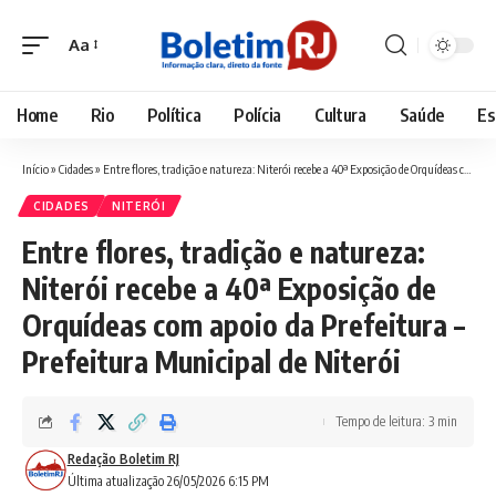
Aa
Font
Resizer
Home
Rio
Política
Polícia
Cultura
Saúde
Es
Início
»
Cidades
»
Entre flores, tradição e natureza: Niterói recebe a 40ª Exposição de Orquídeas com apoio da Prefeitura – Prefeitura Municipal de Niterói
CIDADES
NITERÓI
Entre flores, tradição e natureza:
Niterói recebe a 40ª Exposição de
Orquídeas com apoio da Prefeitura –
Prefeitura Municipal de Niterói
Tempo de leitura: 3 min
Redação Boletim RJ
Última atualização 26/05/2026 6:15 PM