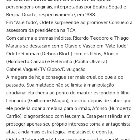
personagens originais, interpretadas por Beatriz Segall e
Regina Duarte, respectivamente, em 1988.
Em ‘Vale tudo’, Odete surpreende ao promover Consuelo a
assessora da presidência na TCA
Com carisma e tramas inéditas, Ricardo Teodoro e Thiago
Martins se destacam como Olavo e Vasco em ‘Vale tudo’
Odete Roitman (Debora Bloch) com os filhos, Afonso
(Humberto Carrão) e Heleninha (Paolla Oliveira)
Gabriel Vaguel/TV Globo/Divulgação
A megera de hoje consegue ser mais cruel do que a do
passado. Sua maldade não se limita à manipulação
cotidiana: ela chega ao ponto de manter escondido o filho
Leonardo (Guilherme Magon), mesmo depois de saber que
ele poderia doar a medula para o irmão, Afonso (Humberto
Carrão), diagnosticado com leucemia. Essa persistência em
proteger apenas seu próprio interesse torna a antagonista
atual ainda mais estratégica, implacável e egoísta.
Odete (Debora Bloch) faz insinuações racistas para Raquel