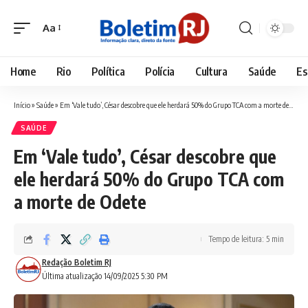
Aa
Font
Resizer
Home
Rio
Política
Polícia
Cultura
Saúde
Es
Início
»
Saúde
»
Em ‘Vale tudo’, César descobre que ele herdará 50% do Grupo TCA com a morte de Odete
SAÚDE
Em ‘Vale tudo’, César descobre que
ele herdará 50% do Grupo TCA com
a morte de Odete
Tempo de leitura: 5 min
Redação Boletim RJ
Última atualização 14/09/2025 5:30 PM