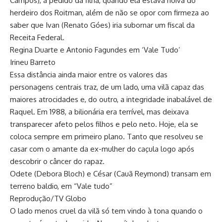
Campos), a pedido da filha, quando ela estava noiva do
herdeiro dos Roitman, além de não se opor com firmeza ao
saber que Ivan (Renato Góes) iria subornar um fiscal da
Receita Federal.
Regina Duarte e Antonio Fagundes em ‘Vale Tudo’
Irineu Barreto
Essa distância ainda maior entre os valores das
personagens centrais traz, de um lado, uma vilã capaz das
maiores atrocidades e, do outro, a integridade inabalável de
Raquel. Em 1988, a bilionária era terrível, mas deixava
transparecer afeto pelos filhos e pelo neto. Hoje, ela se
coloca sempre em primeiro plano. Tanto que resolveu se
casar com o amante da ex-mulher do caçula logo após
descobrir o câncer do rapaz.
Odete (Debora Bloch) e César (Cauã Reymond) transam em
terreno baldio, em “Vale tudo”
Reprodução/TV Globo
O lado menos cruel da vilã só tem vindo à tona quando o