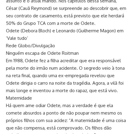
assunto é o atual marido. Nos capítulos desta semana,
César (Cauã Reymond) se surpreende ao descobrir que, em
seu contrato de casamento, está previsto que ele herdará
50% do Grupo TCA com a morte de Odete.
Odete (Debora Bloch) e Leonardo (Guilherme Magon) em
‘Vale tudo’
Rede Globo/Divulgação
Ninguém escapa de Odete Roitman
Em 1988, Odete fez a filha acreditar que era responsável
pela morte do irmão num acidente. O segredo veio à tona
na reta final, quando uma ex-empregada revelou que
Odete dirigia o carro na noite da tragédia. Agora, a vilã foi
mais longe e inventou a morte do rapaz, que está vivo.
Maternidade
Há quem ame odiar Odete, mas a verdade é que ela
comete absurdos a ponto de não poupar nem mesmo os
próprios filhos com sua acidez: “A maternidade é uma coisa
que não compensa, está comprovado. Os filhos dão