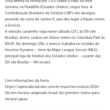
coxa direita na vitória por 3 a 0 sobre o Haiti, há uma
semana, na Filadélfia (Estados Unidos), segue fora. A
Confederação Brasileira de Futebol (CBF) não divulgou
previsão da volta do camisa 11, que deu lugar a Rayan contra
a Escócia.
A seleção canarinho viaja neste sábado (27), às 15h (de
Brasília). Antes, realiza um último treino no Columbia Park às
10h30. No domingo (28), o elenco trabalha no estádio do
Houston Dynamo – time da Major League Soccer (MLS),
principal liga de futebol dos Estados Unidos – a partir das
12h (de Brasília – 10h locais).
Com informações da fonte
https://agenciabrasil.ebc.com.br/esportes/noticia/2026-
06/em-horario-adaptado-brasil-faz-primeiro-treino-para-
encarar-japao