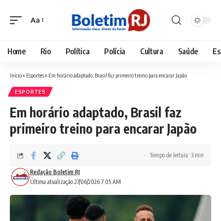
Aa
Font
Resizer
Home
Rio
Política
Polícia
Cultura
Saúde
Es
Início
»
Esportes
»
Em horário adaptado, Brasil faz primeiro treino para encarar Japão
ESPORTES
Em horário adaptado, Brasil faz
primeiro treino para encarar Japão
Tempo de leitura: 3 min
Redação Boletim RJ
Última atualização 27/06/2026 7:05 AM