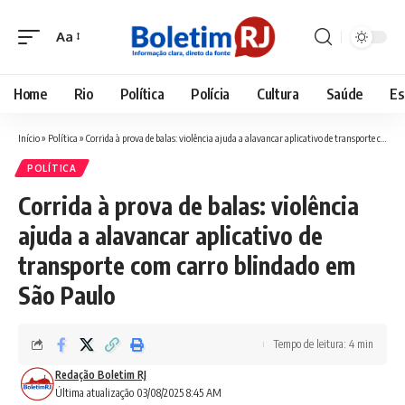
Aa
Font
Resizer
Home
Rio
Política
Polícia
Cultura
Saúde
Es
Início
»
Política
»
Corrida à prova de balas: violência ajuda a alavancar aplicativo de transporte com carro blindado em São Paulo
POLÍTICA
Corrida à prova de balas: violência
ajuda a alavancar aplicativo de
transporte com carro blindado em
São Paulo
Tempo de leitura: 4 min
Redação Boletim RJ
Última atualização 03/08/2025 8:45 AM