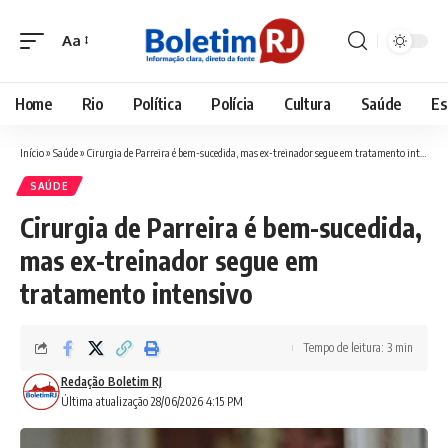
Aa
Font
Resizer
Home
Rio
Política
Polícia
Cultura
Saúde
Es
Início
»
Saúde
»
Cirurgia de Parreira é bem-sucedida, mas ex-treinador segue em tratamento intensivo
SAÚDE
Cirurgia de Parreira é bem-sucedida,
mas ex-treinador segue em
tratamento intensivo
Tempo de leitura: 3 min
Redação Boletim RJ
Última atualização 28/06/2026 4:15 PM