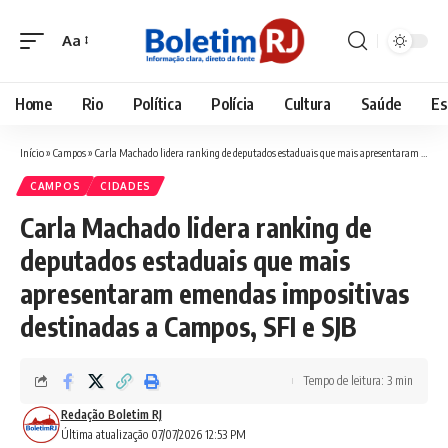
Aa
Font
Resizer
Home
Rio
Política
Polícia
Cultura
Saúde
Es
Início
»
Campos
»
Carla Machado lidera ranking de deputados estaduais que mais apresentaram emendas impositivas destinadas a Campos, SFI e SJB
CAMPOS
CIDADES
Carla Machado lidera ranking de
deputados estaduais que mais
apresentaram emendas impositivas
destinadas a Campos, SFI e SJB
Tempo de leitura: 3 min
Redação Boletim RJ
Última atualização 07/07/2026 12:53 PM