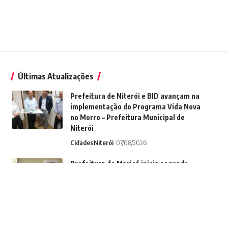
Últimas Atualizações
Prefeitura de Niterói e BID avançam na
implementação do Programa Vida Nova
no Morro – Prefeitura Municipal de
Niterói
Cidades
Niterói
07/08/2026
Prefeitura de Maricá inicia segundo
módulo do curso sobre síndromes raras
e transtornos do
neurodesenvolvimento
Cidades
Maricá
07/08/2026