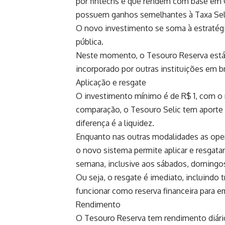
por fintechs e que rendem com base em C
possuem ganhos semelhantes à Taxa Seli
O novo investimento se soma à estratégia
pública.
Neste momento, o Tesouro Reserva está d
incorporado por outras instituições em bre
Aplicação e resgate
O investimento mínimo é de R$ 1, com o 
comparação, o Tesouro Selic tem aporte 
diferença é a liquidez.
Enquanto nas outras modalidades as opera
o novo sistema permite aplicar e resgatar
semana, inclusive aos sábados, domingos
Ou seja, o resgate é imediato, incluindo t
funcionar como reserva financeira para e
Rendimento
O Tesouro Reserva tem rendimento diário