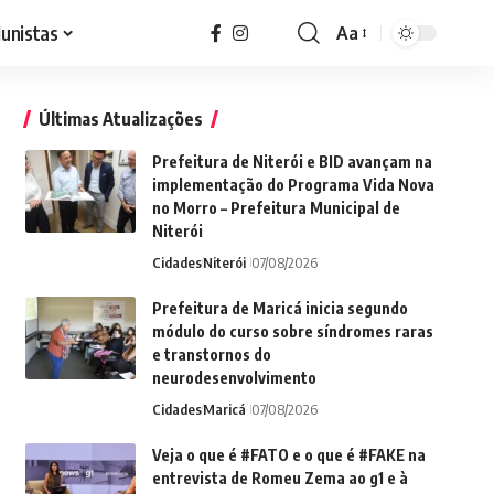
lunistas
Aa
Font
Resizer
Últimas Atualizações
Prefeitura de Niterói e BID avançam na
implementação do Programa Vida Nova
no Morro – Prefeitura Municipal de
Niterói
Cidades
Niterói
07/08/2026
Prefeitura de Maricá inicia segundo
módulo do curso sobre síndromes raras
e transtornos do
neurodesenvolvimento
Cidades
Maricá
07/08/2026
Veja o que é #FATO e o que é #FAKE na
entrevista de Romeu Zema ao g1 e à