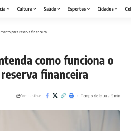
cia
Cultura
Saúde
Esportes
Cidades
Co
imento para reserva financeira
entenda como funciona o
reserva financeira
Tempo de leitura: 5 min
Compartilhar