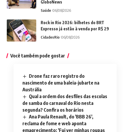
GloboNews
Saúde
06/08/2026
Rock in Rio 2026: bilhetes do BRT
Expresso já estão à venda por R$ 29
Cidades
Rio
06/08/2026
Você também pode gostar
Drone faz raro registro do
nascimento de uma baleia-jubarte na
Austrália
Qual a ordem dos desfiles das escolas
de samba do carnaval do Rio nesta
segunda? Confira os horários
Ana Paula Renault, do 'BBB 26',
reclama de fome e web aponta
emagrecimento: 'Fui ver minhas roupas