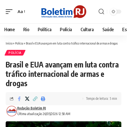
Aa
Font
Resizer
Home
Rio
Política
Polícia
Cultura
Saúde
Es
Início
»
Polícia
»
Brasil e EUA avançam em luta contra tráfico internacional de armas e drogas
POLÍCIA
Brasil e EUA avançam em luta contra
tráfico internacional de armas e
drogas
Tempo de leitura: 5 min
Redação Boletim RJ
Última atualização 26/05/2026 12:58 AM