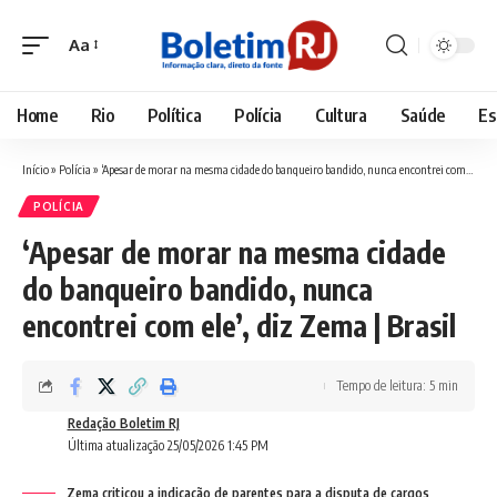
Aa
Font
Resizer
Home
Rio
Política
Polícia
Cultura
Saúde
Es
Início
»
Polícia
»
‘Apesar de morar na mesma cidade do banqueiro bandido, nunca encontrei com ele’, diz Zema | Brasil
POLÍCIA
‘Apesar de morar na mesma cidade
do banqueiro bandido, nunca
encontrei com ele’, diz Zema | Brasil
Tempo de leitura: 5 min
Redação Boletim RJ
Última atualização 25/05/2026 1:45 PM
Zema criticou a indicação de parentes para a disputa de cargos